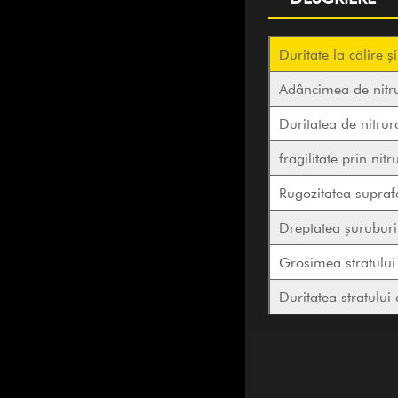
Duritate la călire ș
Adâncimea de nitr
Duritatea de nitrur
fragilitate prin nitr
Rugozitatea suprafe
Dreptatea șuruburi
Grosimea stratului 
Duritatea stratului 