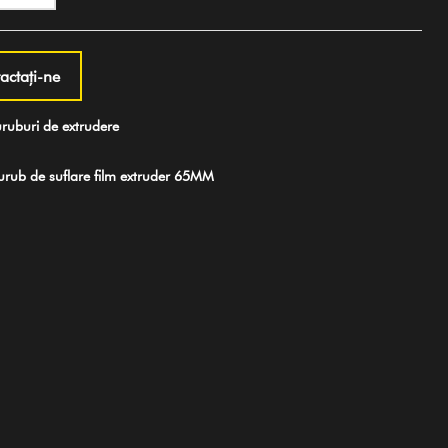
actaţi-ne
uburi de extrudere
ub de suflare film extruder 65MM