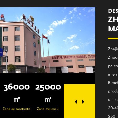
DES
ZH
MA
Zheji
Zhous
pe co
inter
Bimet
0
25000
100+
20
36
produ
Angajați pricepuți
Personal tehnician
㎡
utili
30-40
ctie
Zona atelierului
Zona de c
250 m