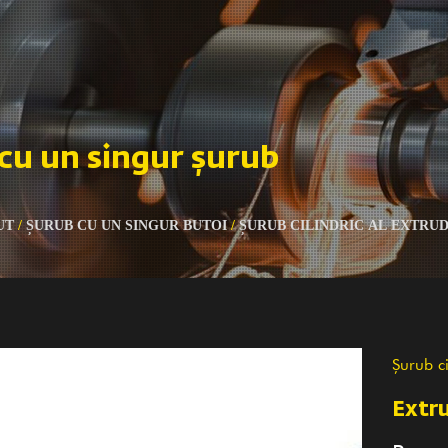
cu un singur șurub
UT
/
ȘURUB CU UN SINGUR BUTOI
/
ȘURUB CILINDRIC AL EXTRU
Șurub ci
Extru