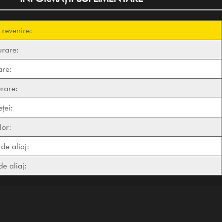
i revenire:
urare:
are:
urare:
ței:
lor:
de aliaj:
de aliaj: