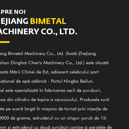
PRE NOI
EJIANG
BIMETAL
CHINERY CO., LTD.
ang Bimetal Machinery Co., Ltd. (fostă Zhejiang
han Dinghai Chen’s Machinery Co., Ltd.) este situată
asta Mării Chinei de Est, adiacent celebrului port
național de apă adâncă - Portul Ningbo Beilun.
al este specializată în fabricarea serii de șuruburi,
000
25000
100+
20
se din cilindru de topire a cauciucului. Produsele sunt
Angajați pricepuți
Personal tehnician
㎡
㎡
zate pe scară largă în mașina de turnat prin injecție de
000 de grame, extruderul cu un singur șurub de 15-
onstructie
Zona atelierului
m și extruderul cu două șuruburi conice și paralele de