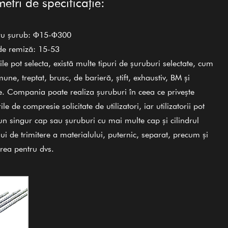
etri de specificație:
ru șurub: Φ15-Φ300
de remiză: 15-53
le pot selecta, există multe tipuri de șuruburi selectate, cum
mune, treptat, brusc, de barieră, știft, exhaustiv, BM și
e. Compania poate realiza șuruburi în ceea ce privește
ile de compresie solicitate de utilizatori, iar utilizatorii pot
 un singur cap sau șuruburi cu mai multe cap și cilindrul
ui de trimitere a materialului, puternic, separat, precum și
area pentru dvs.