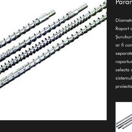
Param
Diamet
Raport 
Șuruburi
ar fi co
separat
raportur
selecta
sistemul
proiect