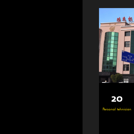
25000
100+
20
3600
Angajați pricepuți
Personal tehnician
㎡
㎡
Zona atelierului
Zona de constru