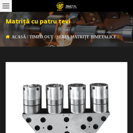
Matriță cu patru țevi
ACASĂ
/
TIMED OUT
/
SERIA MATRIȚE BIMETALICE
/