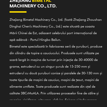
ZHEJIANG
BIMETAL
MACHINERY CO., LTD.
Zhejiang Bimetal Machinery Co., Ltd. (fostă Zhejiang Zhoushan
Dinghai Chen’s Machinery Co., Ltd.) este situată pe coasta
Mării Chinei de Est, adiacent celebrului port internațional de
apă adâncă - Portul Ningbo Beilun.
Bimetal este specializată în fabricarea serii de șuruburi, produse
din cilindru de topire a cauciucului. Produsele sunt utilizate pe
scară largă în mașina de turnat prin injecție de 30-40000 de
grame, extruderul cu un singur șurub de 15-250 mm și
extruderul cu două șuruburi conice și paralele de 30-130 mm și
toate tipurile de mașini de cauciuc, mașini de țesut, mașini de
alimente umflate. Toate produsele sunt realizate din oțel de
calitate 38CrMoALA. Prin utilizarea proceselor fine de călire și
revenire, rigidizare, nitrurare, șlefuire, finisare și îndrumarea
Sistemului internațional de control al calității ISO9002,