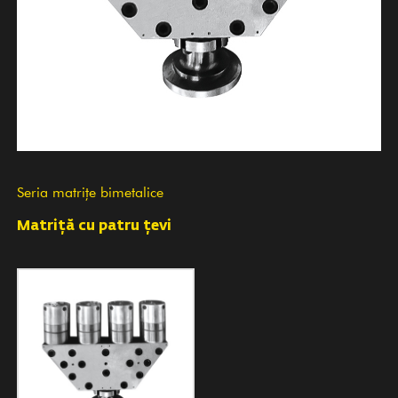
Seria matrițe bimetalice
Matriță cu patru țevi