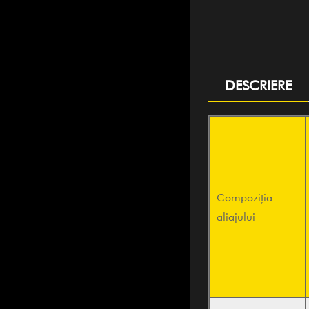
DESCRIERE
Compoziția
aliajului