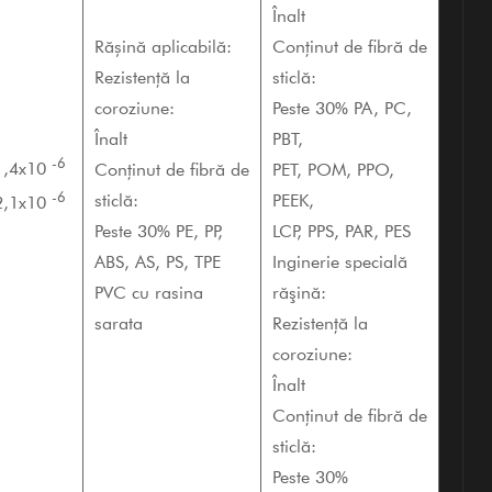
Înalt
Rășină aplicabilă:
Conținut de fibră de
Rezistență la
sticlă:
coroziune:
Peste 30% PA, PC,
Înalt
PBT,
-6
1,4x10
Conținut de fibră de
PET, POM, PPO,
-6
sticlă:
PEEK,
2,1x10
Peste 30% PE, PP,
LCP, PPS, PAR, PES
ABS, AS, PS, TPE
Inginerie specială
PVC cu rasina
răşină:
sarata
Rezistență la
coroziune:
Înalt
Conținut de fibră de
sticlă:
Peste 30%