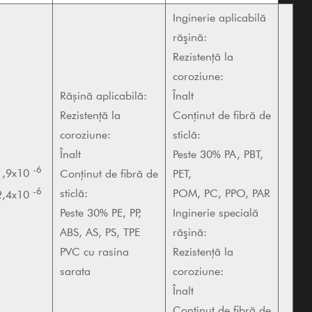
Inginerie aplicabilă
răşină:
Rezistență la
coroziune:
Rășină aplicabilă:
Înalt
Rezistență la
Conținut de fibră de
coroziune:
sticlă:
Înalt
Peste 30% PA, PBT,
-6
1,9x10
Conținut de fibră de
PET,
-6
sticlă:
POM, PC, PPO, PAR
2,4x10
Peste 30% PE, PP,
Inginerie specială
ABS, AS, PS, TPE
răşină:
PVC cu rasina
Rezistență la
sarata
coroziune:
Înalt
Conținut de fibră de