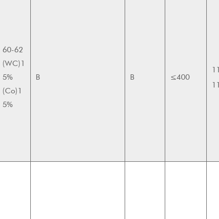
60-62
(WC)1
1
5%
B
B
≤400
1
(Co)1
5%