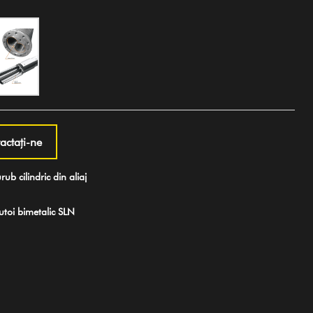
actaţi-ne
b cilindric din aliaj
oi bimetalic SLN