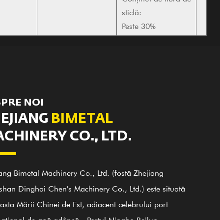
sticlă:
Peste 30%
PRE NOI
EJIANG
BIMETAL
CHINERY CO., LTD.
ang Bimetal Machinery Co., Ltd. (fostă Zhejiang
han Dinghai Chen’s Machinery Co., Ltd.) este situată
asta Mării Chinei de Est, adiacent celebrului port
național de apă adâncă - Portul Ningbo Beilun.