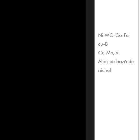
Ni-WC-Co-Fe-
cu-B
Cr, Mo, v
Aliaj pe bază de
nichel