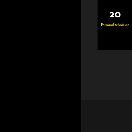
25000
100+
20
3600
Angajați pricepuți
Personal tehnician
㎡
㎡
Zona atelierului
Zona de constru