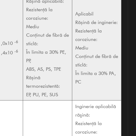
Rășină aplicabilă:
Rezistență la
Aplicabil
coroziune:
Rășină de inginerie:
Mediu
Rezistență la
Conținut de fibră de
coroziune:
-6
1,0x10
sticlă:
Mediu
-6
În limita a 30% PE,
1,4x10
Conținut de fibră de
PP,
sticlă:
ABS, AS, PS, TPE
În limita a 30% PA,
Rășină
PC
termorezistentă:
EP, PU, ​​PE, SUS
Inginerie aplicabilă
răşină:
Rezistență la
coroziune: