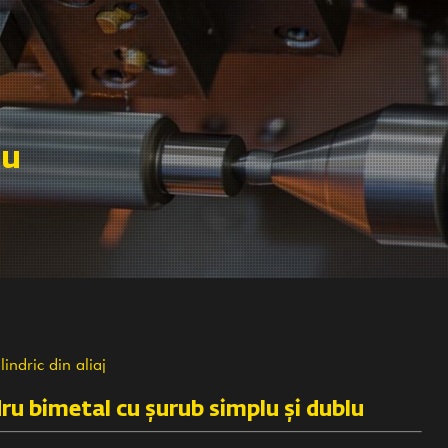
lu
lindric din aliaj
dru bimetal cu șurub simplu și dublu