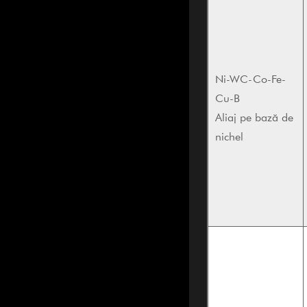
Ni-WC-Co-Fe-
Cu-B
Aliaj pe bază de
nichel