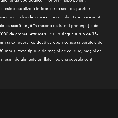
al este specializată în fabricarea serii de șuruburi,
000
25000
100+
20
se din cilindru de topire a cauciucului. Produsele sunt
Angajați pricepuți
Personal tehnician
㎡
㎡
zate pe scară largă în mașina de turnat prin injecție de
000 de grame, extruderul cu un singur șurub de 15-
onstructie
Zona atelierului
m și extruderul cu două șuruburi conice și paralele de
0 mm și toate tipurile de mașini de cauciuc, mașini de
, mașini de alimente umflate. Toate produsele sunt
zate din oțel de calitate 38CrMoALA. Prin utilizarea
selor fine de călire și revenire, rigidizare, nitrurare,
ire, finisare și îndrumarea Sistemului internațional de
ol al calității ISO9002, produsele sunt în conformitate
andardele internaționale. Cilindru cu șurub din aliaj pe
de nichel GⅡ 113 (cel mai recent 3# oțel) este, de
nea, unul dintre produsele noastre; este aplicabil