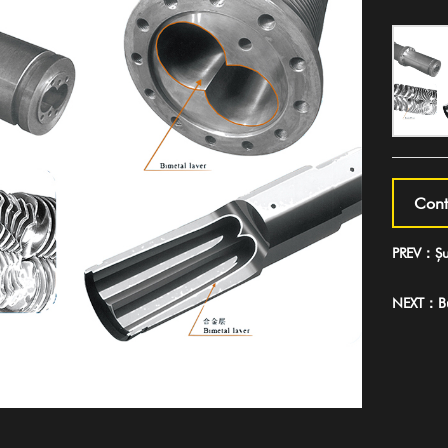
Cont
PREV：Șuru
NEXT：But