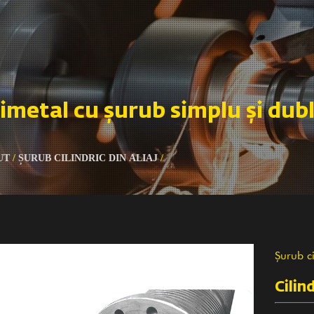
bimetal cu șurub simplu și dub
UT
/
ȘURUB CILINDRIC DIN ALIAJ
/
Șurub ci
Cilin