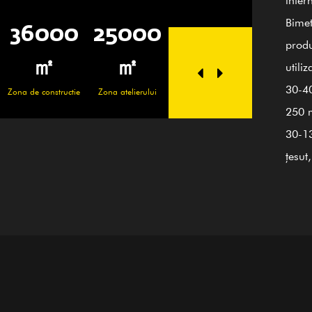
Bimet
0
25000
100+
20
36
produ
Angajați pricepuți
Personal tehnician
㎡
utili
30-40
ctie
Zona atelierului
Zona de c
250 m
30-13
țesut
reali
proce
șlefu
contr
cu st
bază 
aseme