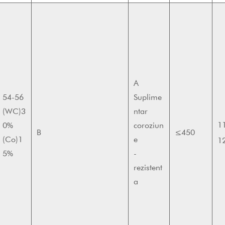
A
54-56
Suplime
(WC)3
ntar
1
0%
coroziun
B
≤450
(Co)1
e
1
5%
-
rezistent
a