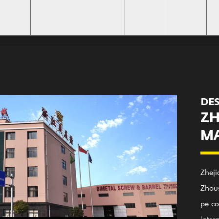
DES
ZH
MA
Zheji
Zhous
pe co
inter