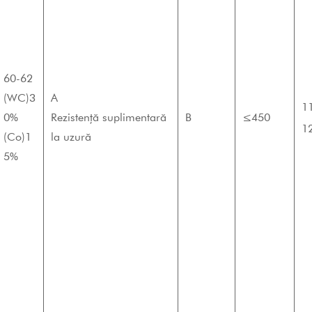
60-62
(WC)3
A
1
0%
Rezistență suplimentară
B
≤450
1
(Co)1
la uzură
5%