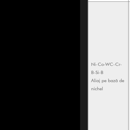
Ni-Co-WC-Cr-
B-Si-B
Aliaj pe bază de
nichel